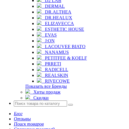
D2 LAB
DERMAL
DR.ALTHEA
DR.HEALUX
ELIZAVECCA
ESTHETIC HOUSE
EVAS
J:ON
LACOUVEE BIATO
NANAMUS
PETITFEE & KOELF
PRRETI
RADICELL
REALSKIN
RIVECOWE
Показать все Бренды
Хиты продаж
Скидки
Блог
Отзывы
Поиск товаров