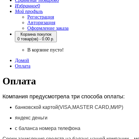
Сравнение товаров
0
Избранное
0
Мой профиль
Регистрация
Авторизация
Оформление заказа
Корзина покупок
0 товар(ов) - 0.00 р.
В корзине пусто!
Домой
Оплата
Оплата
Компания предусмотрела три способа оплаты:
банковской картой(VISA,MASTER CARD,МИР)
яндекс деньги
с баланса номера телефона
Сроки зачисления средств на баланс нашей компании – мом