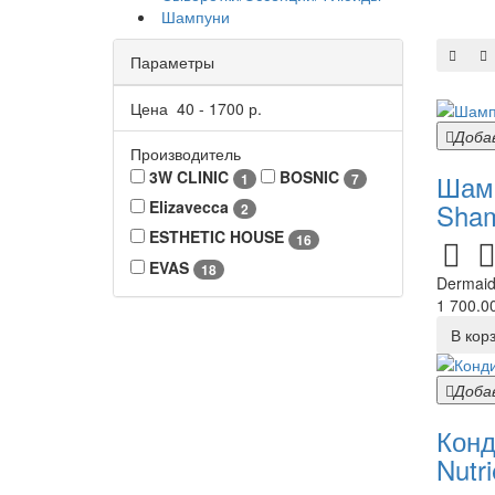
Шампуни
Параметры
Цена
40
-
1700
р.
Доба
Производитель
3W CLINIC
BOSNIC
Шамп
1
7
Sham
Elizavecca
2
ESTHETIC HOUSE
16
EVAS
18
Dermaid
1 700.00
В кор
Доба
Конд
Nutri