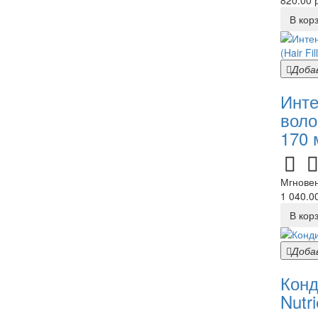
820.00 р
В кор
Доба
Инте
воло
170 
Мгновен
1 040.00
В кор
Доба
Конд
Nutri