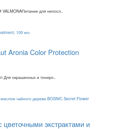
 ТМ VALMONAПитание для непосл..
t Aronia Color Protection
son Для окрашенных и тониро..
 цветочными экстрактами и