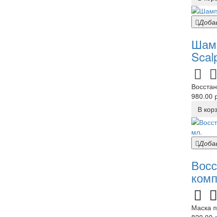
Доба
Шамп
Scal
Восстан
980.00 р
В кор
Доба
Восс
комп
Маска п