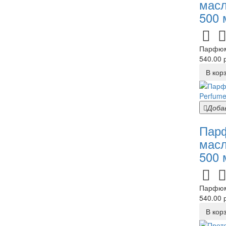
масл
500 
Парфюми
540.00 р
В кор
Доба
Парф
масл
500 
Парфюми
540.00 р
В кор