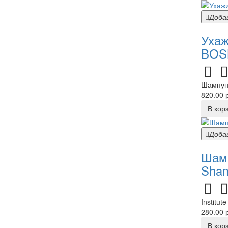
Доба
Ухаж
BOSN
Шампунь
820.00 р
В кор
Доба
Шамп
Sham
Institu
280.00 р
В кор