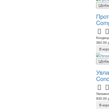
Доба
Прот
Comp
Кондици
360.00 р
В кор
Доба
Увла
Cond
Увлажня
930.00 р
В кор