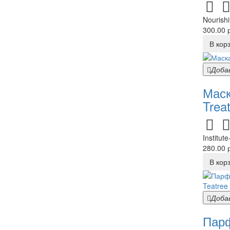
Nourish
300.00 р
В кор
Доба
Маск
Trea
Institu
280.00 р
В кор
Доба
Парф